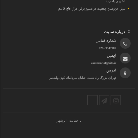
کشوری راه یابد.
سیل خروشان جمعیت در مسیر برفی مزار حاج قاسم
درباره سایت
شماره تماس
3547987 -021
ایمیل
commercial@site.ir
آدرس
تهران، بزرگ راه همت، خیابان میرداماد، کوی ولیعصر
با حمایت :
ابرشهر