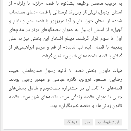
به ترتیب محسن وظیفه پشتکوه با قصه «زلزله تا زلزله» از
استان اردبیل، لی‌لی‌ناز زین‌وند لرستانی با قصه «دعای مستجاب
شده» از استان خوزستان و آوا عزیزپور با قصه «من و بابام و
آجیل» از استان اردبیل به عنوان قصه‌گوهای برتر در مقام‌های
اول تا سوم قرار گرفتند. دیپلم افتخار این بخش نیز به علی
بندیمه با قصه «لب، لب ندیده» از قم و مریم ابراهیمی‌فر از
گیلان با قصه «لحظه‌های شیرین» تعلق گرفت.
هیات داوران بخش قصه‌ ۹۰ ثانیه رسول صدرعاملی، حبیب
رضایی، مسعود فروتن، گلاره عباسی و مهدی رجبی بودند.
قصه‌های ۹۰ ثانیه‌ای در جشنواره بیست‌ودوم شامل بخش‌های
جنبی با عنوان «قصه زندگی من»، «قصه‌های شهر من»، «قصه
کانون زبانی‌ها» و «قصه خبرنگاران» بود.
ایرج طهماسب
خبر
فرهنگ