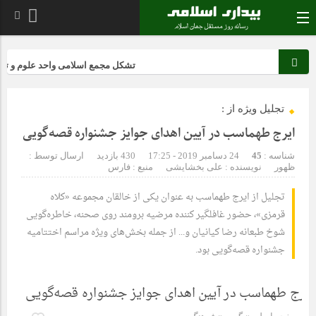
تشکل مجمع اسلامی واحد علوم و تحقیقات ب
تجلیل ویژه از :
ایرج طهماسب در آیین اهدای جوایز جشنواره قصه‌گویی
شناسه :
45
24 دسامبر 2019 - 17:25
430 بازدید
ارسال توسط :
ظهور
نویسنده : علی بخشایشی
منبع : فارس
تجلیل از ایرج طهماسب به عنوان یکی از خالقان مجموعه «کلاه
قرمزی»، حضور غافلگیر کننده مرضیه برومند روی صحنه، خاطره‌گویی
شوخ طبعانه رضا کیانیان و... از جمله بخش‌های ویژه مراسم اختتامیه
جشنواره قصه‌گویی بود.