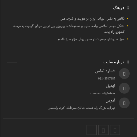
فرهنگ
نگاهی به نقش ادبیات ایران در هویت و قدرت ملی
تشکل مجمع اسلامی واحد علوم و تحقیقات با پیروزی پی در پی موفق گردید، به مرحله
کشوری راه یابد.
سیل خروشان جمعیت در مسیر برفی مزار حاج قاسم
درباره سایت
شماره تماس
3547987 -021
ایمیل
commercial@site.ir
آدرس
تهران، بزرگ راه همت، خیابان میرداماد، کوی ولیعصر