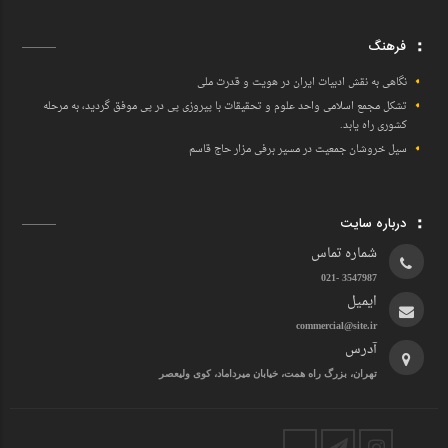
فرهنگ
نگاهی به نقش ادبیات ایران در هویت و قدرت ملی
تشکل مجمع اسلامی واحد علوم و تحقیقات با پیروزی پی در پی موفق گردید، به مرحله
کشوری راه یابد.
سیل خروشان جمعیت در مسیر برفی مزار حاج قاسم
درباره سایت
شماره تماس
3547987 -021
ایمیل
commercial@site.ir
آدرس
تهران، بزرگ راه همت، خیابان میرداماد، کوی ولیعصر