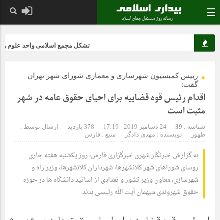
تشکل مجمع اسلامی واحد علوم و تحقیق
رییس کمیسیون شهرسازی و معماری شورای شهر تهران
گفت:
اقدام رئیس قوه قضاییه برای احیای حقوق عامه در شهر
مثبت است
شناسه :
39
24 دسامبر 2019 - 17:19
378 بازدید
ارسال توسط :
ظهور
نویسنده : مهدی دادگر
منبع : فارس
به گزارش خبرنگار شهری خبرگزاری فارس، روز یکشنبه هفته جاری
روسای شوراهای شهر کلانشهرها، شهرداران کلانشهرها، وزیر راه و
شهرسازی، معاون وزیر کشور و تعدادی از اساتید دانشگاه ها در حوزه
حقوق شهروندی میهمان آیت الله رئیسی بدند.