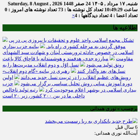
شنبه, ۱۷ مرداد , ۱۴۰۵
24 صفر 1448
Saturday, 8 August , 2026
ساعت
10:49:29
تعداد کل نوشته ها : 73
تعداد نوشته های امروز : 0
تعداد اعضا : 4
تعداد دیدگاهها : 4
×
اطلاعیه ها
تشکل مجمع اسلامی واحد علوم و تحقیقات با پیروزی پی در پی
موفق گردید، به مرحله کشوری راه یابد.
بیانیه حزب بیداری
اسلامی در خصوص حادثه تروریستی لبنان و شهادت سید الشهدای
مقاومت
مبارزه جدی، هدفمند و هوشمندانه با قاچاق کالا باعث
رونق تولید می‌شود
نسل اوّل و دوم انقلاب مدیریت‌ها را به
نسل‌های بعد واگذار کنند
رهبری در بیانیه «گام دوم انقلاب»
رویش‌های عظیم انقلاب را در تربیت نسل جدید می‌دانند
اولین
دوره آموزش مبانی روش تحلیل سیاسی برگزار می‌شود
حزب
بیداری اسلامی در بوشهر اعلام موجودیت کرد
رتبه تولید ناخالص
داخلی ما در بین ۲۰۰ کشور، زیر ۲۰ است
برچسب » نوری همدانی
6 سال قبل
آیت‌الله نوری همدانی: