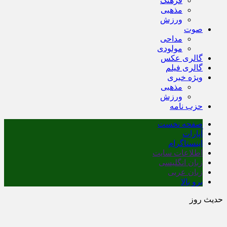
فرهنگ
مذهبی
ورزش
صوت
مداحی
مولودی
گالری عکس
گالری فیلم
ویژه خبری
مذهبی
ورزش
حزب نامه
صفحه نخست
آپارات
اینستاگرام
اطلاعات سایت
زبان انگلیسی
زبان عربی
برو بالا
حدیث روز