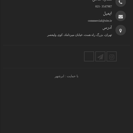
3547987 -021
ایمیل
commercial@site.ir
آدرس
تهران، بزرگ راه همت، خیابان میرداماد، کوی ولیعصر
با حمایت :
ابرشهر