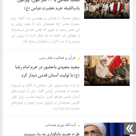
نصب حفاظی با ۳۶ متر طول، پیرامون
باب‌القبله حرم حضرت عباس (ع)
درهای متحرک با طراحی و مهندسی باب القبله حرم
حضرت عباس (ع) همخوانی دارد تا جلوه زیبایی به
این بخش بدهد، به طوری که تقارن طراحی در متحرک
6 سال قبل
با معماری باب القبله به یک شکل است تا زیبایی این
ورودی را از دید زائران و مجاوران بیشتر کند.
قرآن و فعالیت های دینی
مجید مجیدی باحضور در حرم امام رضا
(ع) با تولیت آستان قدس دیدار کرد
در ایت دیدار مروی طی سخنانی با تأکید بر ضرورت
حمایت از هنرمندان ارزشی گفت: یکی از اولویت‌های
آستان قدس فراهم کردن شرایط مناسب برای نقش
6 سال قبل
آفرینی هنرمندان در ترویج سیره رضوی و آموزه‌های
حضرت رضا (ع) است.
آیت‌الله نوری همدانی:
طرح جدید بانکداری به ربا رسمیت