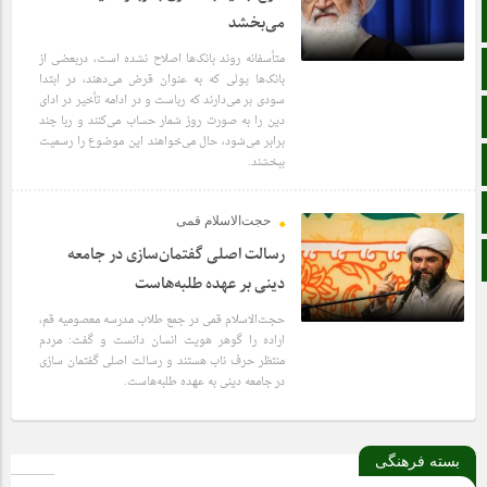
صفحه نخست
می‌بخشد
متأسفانه روند بانک‌ها اصلاح نشده است، دربعضی از
آپارات
بانک‌ها پولی که به عنوان قرض می‌دهند، در ابتدا
سودی بر می‌دارند که رباست و در ادامه تأخیر در ادای
6 سال قبل
اینستاگرام
دین را به صورت روز شمار حساب می‌کنند و ربا چند
برابر می‌شود، حال می‌خواهند این موضوع را رسمیت
اطلاعات سایت
ببخشند.
زبان انگلیسی
حجت‌الاسلام قمی
رسالت اصلی گفتمان‌سازی در جامعه
زبان عربی
دینی بر عهده طلبه‌هاست
حجت‌الاسلام قمی در جمع طلاب مدرسه معصومیه قم،
اراده را گوهر هویت انسان دانست و گفت: مردم
منتظر حرف ناب هستند و رسالت اصلی گفتمان سازی
6 سال قبل
در جامعه دینی به عهده طلبه‌هاست.
بسته فرهنگی