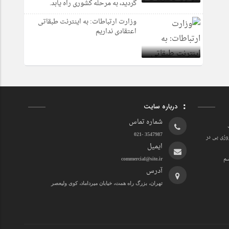
گردید، به مرحله کشوری راه یابد.
وزارت ارتباطات: به اینترنت طبقاتی
اعتقادی نداریم
درباره سایت
شماره تماس
3547987 -021
وزی پی در
ایمیل
سم
commercial@site.ir
آدرس
تهران، بزرگ راه همت، خیابان میرداماد، کوی ولیعصر