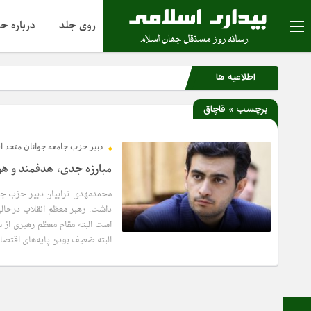
روی جلد
درباره ح
اطلاعیه ها
برچسب » قاچاق
دبیر حزب جامعه جوانان متحد ا
مبارزه جدی، هدفمند و هوش
محمدمهدی ترابیان دبیر حزب جام
داشت: رهبر معظم انقلاب درحالی
البته ضعیف بودن پایه‌های اقتصا
6 سال قبل
صفحه نخست