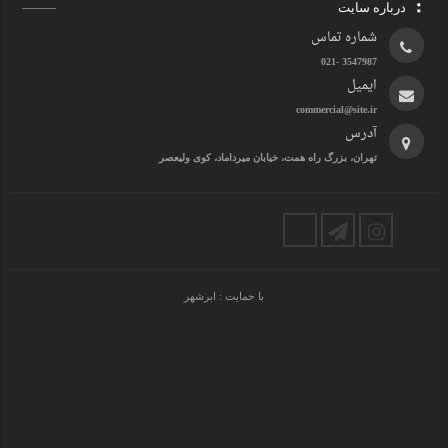
درباره سایت
شماره تماس
3547987 -021
ایمیل
commercial@site.ir
آدرس
تهران، بزرگ راه همت، خیابان میرداماد، کوی ولیعصر
با حمایت :
ابرشهر