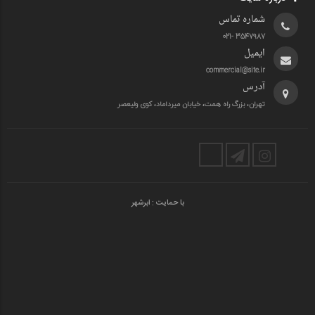
شماره تماس
3547987 -021
ایمیل
commercial@site.ir
آدرس
تهران، بزرگ راه همت، خیابان میرداماد، کوی ولیعصر
با حمایت :
ابرشهر